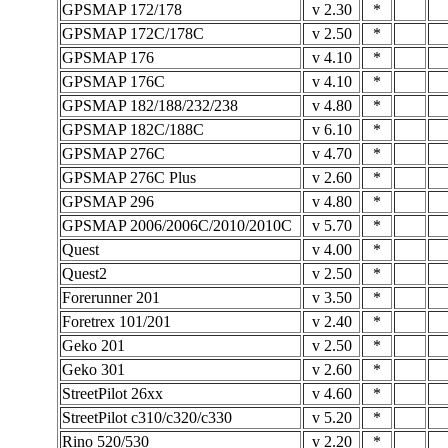
GPSMAP 172/178
v 2.30
*
GPSMAP 172C/178C
v 2.50
*
GPSMAP 176
v 4.10
*
GPSMAP 176C
v 4.10
*
GPSMAP 182/188/232/238
v 4.80
*
GPSMAP 182C/188C
v 6.10
*
GPSMAP 276C
v 4.70
*
GPSMAP 276C Plus
v 2.60
*
GPSMAP 296
v 4.80
*
GPSMAP 2006/2006C/2010/2010C
v 5.70
*
Quest
v 4.00
*
Quest2
v 2.50
*
Forerunner 201
v 3.50
*
Foretrex 101/201
v 2.40
*
Geko 201
v 2.50
*
Geko 301
v 2.60
*
StreetPilot 26xx
v 4.60
*
StreetPilot c310/c320/c330
v 5.20
*
Rino 520/530
v 2.20
*