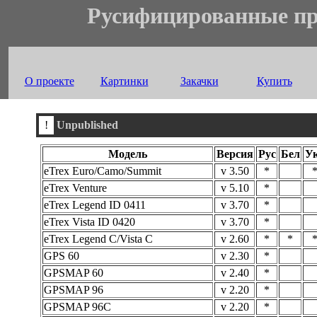
Русифицированные пр
О проекте
Картинки
Закачки
Купить
!
Unpublished
Модель
Версия
Рус
Бел
У
eTrex Euro/Camo/Summit
v 3.50
*
eTrex Venture
v 5.10
*
eTrex Legend ID 0411
v 3.70
*
eTrex Vista ID 0420
v 3.70
*
eTrex Legend C/Vista C
v 2.60
*
*
GPS 60
v 2.30
*
GPSMAP 60
v 2.40
*
GPSMAP 96
v 2.20
*
GPSMAP 96C
v 2.20
*