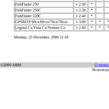
FishFinder 250
v 2.30
*
FishFinder 250C
v 2.30
*
FishFinder 320C
v 2.40
*
GPSMAP 60cx/60csx/76cx/76csx
v 3.00
*
*
Legend Cx/Vista Cx/Venture Cx
v 2.60
*
*
Monday, 25 December, 2006 21:18
©2006 A&M
О проек
Использу